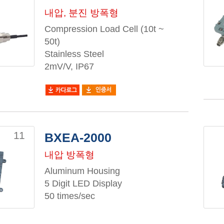
내압, 분진 방폭형
Compression Load Cell (10t ~
50t)
Stainless Steel
2mV/V, IP67
11
BXEA-2000
내압 방폭형
Aluminum Housing
5 Digit LED Display
50 times/sec