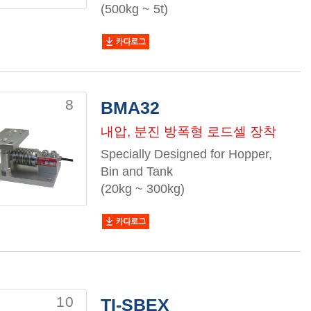
(500kg ~ 5t)
8
BMA32
내압, 분진 방폭형 로드셀 장착
Specially Designed for Hopper,
Bin and Tank
(20kg ~ 300kg)
10
TI-SBEX