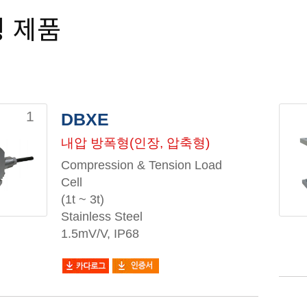
 제품
1
DBXE
내압 방폭형(인장, 압축형)
Compression & Tension Load
Cell
(1t ~ 3t)
Stainless Steel
1.5mV/V, IP68