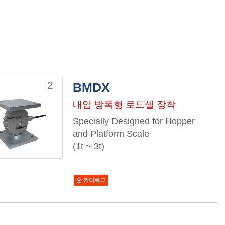
2
BMDX
내압 방폭형 로드셀 장착
Specially Designed for Hopper
and Platform Scale
(1t ~ 3t)