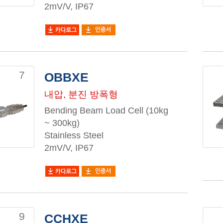
2mV/V, IP67
7
OBBXE
내압, 분진 방폭형
Bending Beam Load Cell (10kg
~ 300kg)
Stainless Steel
2mV/V, IP67
9
CCHXE