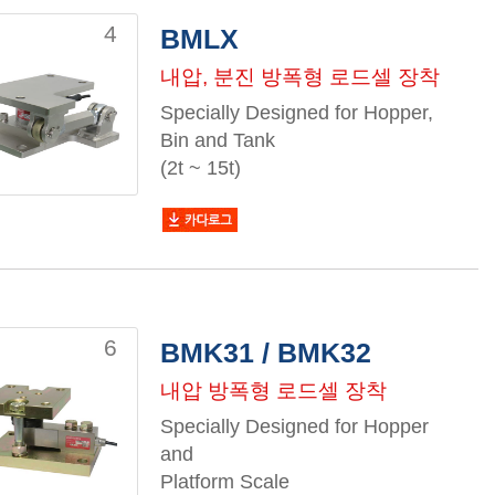
4
BMLX
내압, 분진 방폭형 로드셀 장착
Specially Designed for Hopper,
Bin and Tank
(2t ~ 15t)
6
BMK31 / BMK32
내압 방폭형 로드셀 장착
Specially Designed for Hopper
and
Platform Scale