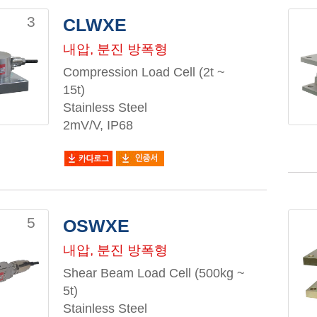
3
CLWXE
내압, 분진 방폭형
Compression Load Cell (2t ~
15t)
Stainless Steel
2mV/V, IP68
5
OSWXE
내압, 분진 방폭형
Shear Beam Load Cell (500kg ~
5t)
Stainless Steel