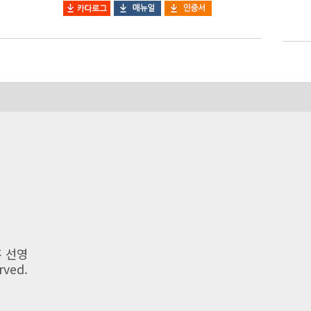
홍 선영
rved.