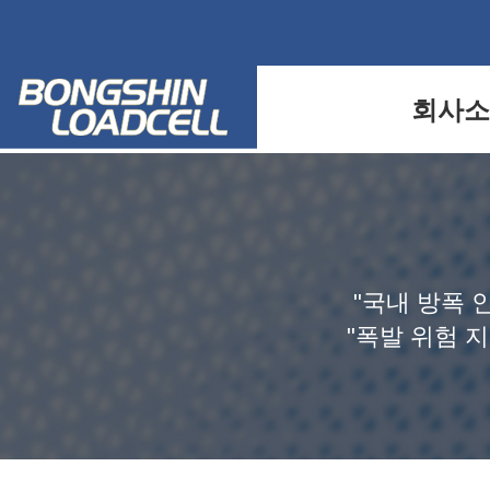
회사소
"국내 방폭 
"폭발 위험 